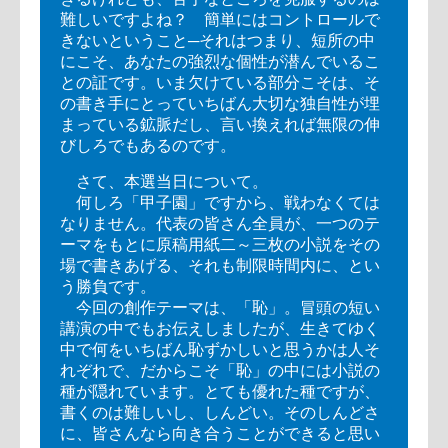
難しいですよね？ 簡単にはコントロールで
きないということ─それはつまり、短所の中
にこそ、あなたの強烈な個性が潜んでいるこ
との証です。いま欠けている部分こそは、そ
の書き手にとっていちばん大切な独自性が埋
まっている鉱脈だし、言い換えれば無限の伸
びしろでもあるのです。
さて、本選当日について。
何しろ「甲子園」ですから、戦わなくては
なりません。代表の皆さん全員が、一つのテ
ーマをもとに原稿用紙二～三枚の小説をその
場で書きあげる、それも制限時間内に、とい
う勝負です。
今回の創作テーマは、「恥」。冒頭の短い
講演の中でもお伝えしましたが、生きてゆく
中で何をいちばん恥ずかしいと思うかは人そ
れぞれで、だからこそ「恥」の中には小説の
種が隠れています。とても優れた種ですが、
書くのは難しいし、しんどい。そのしんどさ
に、皆さんなら向き合うことができると思い