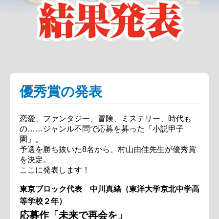
優秀賞の発表
恋愛、ファンタジー、冒険、ミステリー、時代も
の……ジャンル不問で応募を募った「小説甲子
園」。
予選を勝ち抜いた8名から、村山由佳先生が優秀賞
を決定。
ここに発表します！
東京ブロック代表 中川真緒（東洋大学京北中学高
等学校２年）
応募作「未来で再会を」