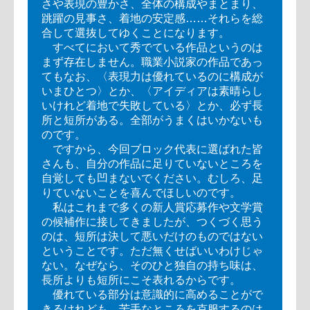
さや表現の豊かさ、全体の構成やまとまり、
跳躍の見事さ、着地の安定感……それらを総
合して選抜してゆくことになります。
すべてにおいて秀でている作品というのは
まず存在しません。職業小説家の作品であっ
てもなお、〈表現力は優れているのに構成が
いまひとつ〉とか、〈アイディアは素晴らし
いけれど着地で失敗している〉とか、必ず長
所と短所がある。全部がうまくはいかないも
のです。
ですから、今回ブロック代表に選ばれた皆
さんも、自分の作品に足りていないところを
自覚しても凹まないでください。むしろ、足
りていないことを喜んでほしいのです。
私はこれまで多くの新人賞応募作や文学賞
の候補作に接してきましたが、つくづく思う
のは、短所は決して悪いだけのものではない
ということです。ただ無くせばいいわけじゃ
ない。なぜなら、そのひと独自の持ち味は、
長所よりも短所にこそ表れるからです。
優れている部分は意識的に高めることがで
きるけれども、苦手なところを克服するのは