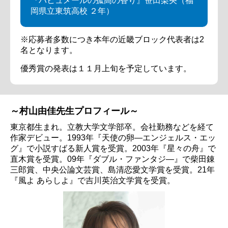
『パヒュメールの孤高の香り』笹田梨央（福
岡県立東筑高校 ２年）
※応募者多数につき本年の近畿ブロック代表者は2
名となります。
優秀賞の発表は１１月上旬を予定しています。
～村山由佳先生プロフィール～
東京都生まれ。立教大学文学部卒。会社勤務などを経て
作家デビュー。1993年『天使の卵―エンジェルス・エッ
グ』で小説すばる新人賞を受賞。2003年『星々の舟』で
直木賞を受賞。09年『ダブル・ファンタジ―』で柴田錬
三郎賞、中央公論文芸賞、島清恋愛文学賞を受賞。21年
『風よ あらしよ』で吉川英治文学賞を受賞。