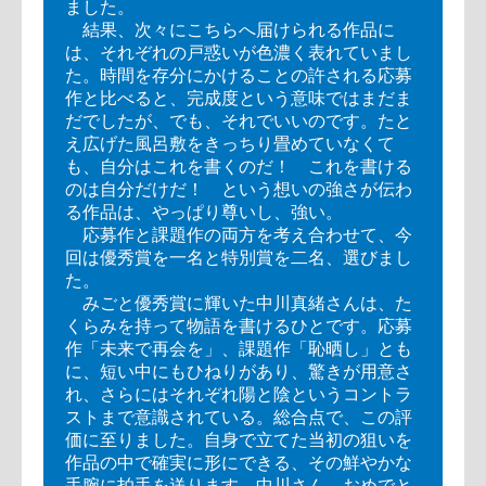
ました。
結果、次々にこちらへ届けられる作品に
は、それぞれの戸惑いが色濃く表れていまし
た。時間を存分にかけることの許される応募
作と比べると、完成度という意味ではまだま
だでしたが、でも、それでいいのです。たと
え広げた風呂敷をきっちり畳めていなくて
も、自分はこれを書くのだ！ これを書ける
のは自分だけだ！ という想いの強さが伝わ
る作品は、やっぱり尊いし、強い。
応募作と課題作の両方を考え合わせて、今
回は優秀賞を一名と特別賞を二名、選びまし
た。
みごと優秀賞に輝いた中川真緒さんは、た
くらみを持って物語を書けるひとです。応募
作「未来で再会を」、課題作「恥晒し」とも
に、短い中にもひねりがあり、驚きが用意さ
れ、さらにはそれぞれ陽と陰というコントラ
ストまで意識されている。総合点で、この評
価に至りました。自身で立てた当初の狙いを
作品の中で確実に形にできる、その鮮やかな
手腕に拍手を送ります。中川さん、おめでと