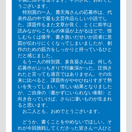
うございます。
特別賞の一人、麓天海さんの応募作は、代
表作品の中で最も文芸作品らしい小説でし
た。課題作もまた文章が良く、とくに前半は
読みながらこちらの体温が上がるほどで、惜
しむらくは後半、書き急いだせいか読者に意
図が伝わりにくくなってしまいましたが、創
作のための筋力をしっかりと持っているひと
だと感じました。
もう一人の特別賞、多良葵さんは、何しろ
応募作がぶっちぎりで印象深かった。圧倒さ
れたと言っても過言ではありません。その出
来に比べると、課題作がややひねりすぎて勢
いを失ってしまい、惜しい結果となりました
が、ご自身の〈書かずにいられない衝動〉と
向き合っていけば、さらに凄いものが生まれ
ると思います。
お二人とも、おめでとうございます。
どうか、書くことをやめないでほしい。そ
れが今回挑戦してくださった皆さん一人ひと