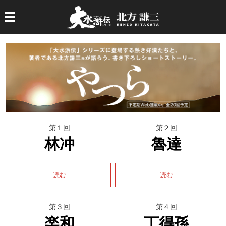
第１回
第２回
林冲
魯達
読む
読む
第３回
第４回
楽和
丁得孫