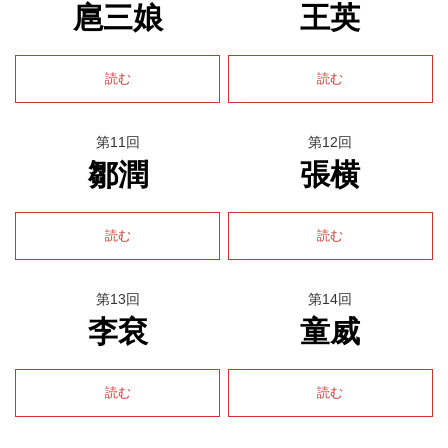
扈三娘
王英
読む
読む
第11回
第12回
鄒潤
張横
読む
読む
第13回
第14回
李袞
童威
読む
読む