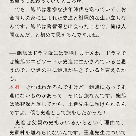
出会って変わっていくところが。
でも、鮑旭は悲惨な少年時代を送っていて、お
金持ちの家に生まれた史進と対照的な生い立ちな
んです。鮑旭は魯智深と出会ったことで、俺は人
間なんだ、と初めて思えるんですよね。
──
鮑旭はドラマ版には登場しませんね。ドラマで
は鮑旭のエピソードが史進に生かされていると思
うので、史進の中に鮑旭が生きていると言えるか
も。
木村
それはわかるんですけど、鮑旭にあって史
進にないものがあって、それは旅なんです。鮑旭
は魯智深と旅してから、王進先生に預けられるん
ですよ。僕も史進として旅をしたかった！
しれい
史進は父親の
史礼
がいるからという理由で、
しかそん
史家村
を離れられないんです。王進先生について