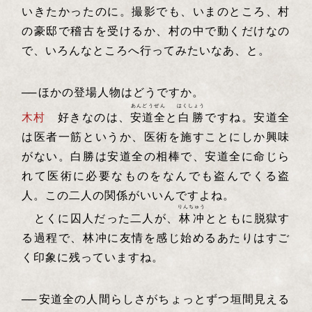
いきたかったのに。撮影でも、いまのところ、村
の豪邸で稽古を受けるか、村の中で動くだけなの
で、いろんなところへ行ってみたいなあ、と。
──
ほかの登場人物はどうですか。
あんどうぜん
はくしょう
木村
好きなのは、
安道全
と
白勝
ですね。安道全
は医者一筋というか、医術を施すことにしか興味
がない。白勝は安道全の相棒で、安道全に命じら
れて医術に必要なものをなんでも盗んでくる盗
人。この二人の関係がいいんですよね。
りんちゅう
とくに囚人だった二人が、
林冲
とともに脱獄す
る過程で、林冲に友情を感じ始めるあたりはすご
く印象に残っていますね。
──
安道全の人間らしさがちょっとずつ垣間見える