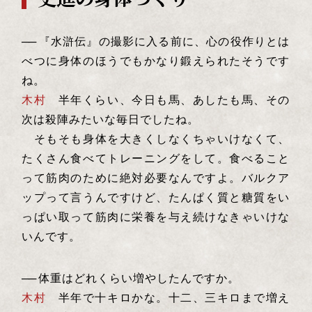
──
『水滸伝』の撮影に入る前に、心の役作りとは
べつに身体のほうでもかなり鍛えられたそうです
ね。
木村
半年くらい、今日も馬、あしたも馬、その
次は殺陣みたいな毎日でしたね。
そもそも身体を大きくしなくちゃいけなくて、
たくさん食べてトレーニングをして。食べること
って筋肉のために絶対必要なんですよ。バルクア
ップって言うんですけど、たんぱく質と糖質をい
っぱい取って筋肉に栄養を与え続けなきゃいけな
いんです。
──
体重はどれくらい増やしたんですか。
木村
半年で十キロかな。十二、三キロまで増え