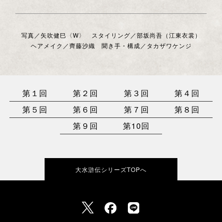
写真／矢吹健巳〈W〉 スタイリング／部坂尚吾（江東衣裳）
ヘアメイク／齊藤沙織 聞き手・構成／タカザワケンジ
第１回
第２回
第３回
第４回
第５回
第６回
第７回
第８回
第９回
第10回
大水滸伝シリーズTOPへ