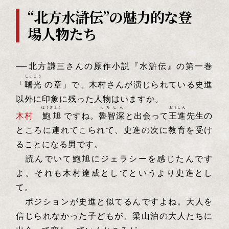
“北方水滸伝”の魅力的な登
場人物たち
──
北方謙三さんの原作小説『水滸伝』の第一巻
しょこう
「
曙光
の章」で、木村さんが演じられている史進
以外に印象に残った人物はいますか。
ほうきょく
ろちしん
おうしん
木村
鮑旭
ですね。
魯智深
と出会って
王進
先生の
ところに連れてこられて、史進の次に教育を受け
ることになる男です。
読んでいて鮑旭にジェラシーを感じたんです
よ。それも木村達成としてというより史進とし
て。
ポジションが史進と似てるんですよね。大人を
信じられなかった子どもが、梁山泊の大人たちに