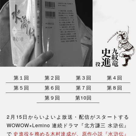
第１回
第２回
第３回
第４回
第５回
第６回
第７回
第８回
第９回
第10回
2月15日からいよいよ放送・配信がスタートする
WOWOW×Lemino 連続ドラマ『北方謙三 水滸伝』
で
史進役を務める木村達成が、原作小説『水滸伝』