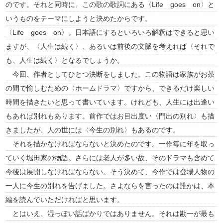
のです。それと同時に、この歌の歌詞にある〈Life goes on〉と
いうものをテーマにしようと決めたからです。
〈Life goes on〉。日本語にするといろいろ解釈はできると思い
ますが、〈人生は続く〉、あるいは前後の文脈を考えれば〈それで
も、人生は続く〉となるでしょうか。
今回、作者としてひとつ決断をしました。この物語は家族がお茶
の間で愉しむための〈ホームドラマ〉ですから、できるだけ楽しい
時間を描きたいと思って書いています。けれども、人生には出逢い
もあれば別れもあります。前作ではお目出度い〈門出の別れ〉も描
きましたが、人の世には〈今生の別れ〉もあるのです。
それを描かなければならないと決めたのです。一作毎に年を取っ
ていく堀田家の物語。さらには老人が多い故、そのドラマも含めて
今後は展開しなければならない。そう決めて、今作では登場人物の
一人に今生の別れを告げました。さよならを言ったのは誰かは、本
編を読んでいただければと思います。
とはいえ、湿っぽい話ばかりではありません。それは勘一が最も