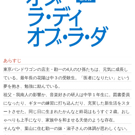
あらすじ
東亰バンドワゴンの店主・勘一の4人のひ孫たちは、元気に成長し
ている。最年長の花陽は中３の受験生。「医者になりたい」という
夢を抱き、勉強に励んでいる。
祖父・我南人の影響か、音楽好きの研人は中学１年生に。図書委員
になったり、ギターの練習に打ち込んだり、充実した新生活をスタ
ートさせた。同じ日に生まれたかんなと鈴花はもうすぐ２歳。おし
ゃべりも上手になり、家族中を和ませる天使のような存在。
そんな中、葉山に住む勘一の妹・淑子さんの体調が思わしくない。