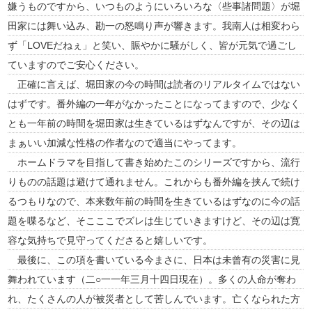
嫌うものですから、いつものようにいろいろな〈些事諸問題〉が堀
田家には舞い込み、勘一の怒鳴り声が響きます。我南人は相変わら
ず「LOVEだねぇ」と笑い、賑やかに騒がしく、皆が元気で過ごし
ていますのでご安心ください。
正確に言えば、堀田家の今の時間は読者のリアルタイムではない
はずです。番外編の一年がなかったことになってますので、少なく
とも一年前の時間を堀田家は生きているはずなんですが、その辺は
まぁいい加減な性格の作者なので適当にやってます。
ホームドラマを目指して書き始めたこのシリーズですから、流行
りものの話題は避けて通れません。これからも番外編を挟んで続け
るつもりなので、本来数年前の時間を生きているはずなのに今の話
題を喋るなど、そこここでズレは生じていきますけど、その辺は寛
容な気持ちで見守ってくださると嬉しいです。
最後に、この項を書いている今まさに、日本は未曾有の災害に見
舞われています（二○一一年三月十四日現在）。多くの人命が奪わ
れ、たくさんの人が被災者として苦しんでいます。亡くなられた方