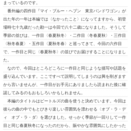
まっているのです。
番外編の四作目『マイ・ブルー・ヘブン 東京バンドワゴン』が
出た年の一年は本編では〈なかったこと〉になってますから、初登
場時七十九歳だった勘一は今回で八十二歳になりました。そうして
季節の並びは、一作目〈春夏秋冬〉・二作目〈冬春夏秋〉・三作目
〈秋冬春夏〉・五作目〈夏秋冬春〉と巡ってきて、今回の六作目
で、一作目と同じ〈春夏秋冬〉の並びでお届けすることになりまし
た。
なので、今回はところどころに一作目と同じような描写や話題を
盛り込んでいます。ここですべて説明してしまうのは興を削ぎます
から言いませんが、一作目がお手元にありましたら読まれた後に確
認してみるのもおもしろいかもしれません。
本編のタイトルはビートルズの曲を使うと決めています。今回は
彼らの曲の中でもとびきり楽しい雰囲気を漂わせる〈オブ・ラ・デ
ィ オブ・ラ・ダ〉を選びました。せっかく季節が一回りして一作
目と同じ春夏秋冬になったのだから、賑やかな雰囲気にしたかった